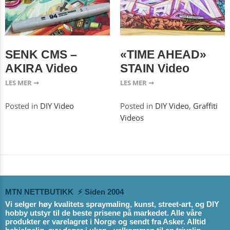
SENK CMS –
«TIME AHEAD»
AKIRA Video
STAIN Video
LES MER ➞
LES MER ➞
Posted in
DIY Video
Posted in
DIY Video
,
Graffiti
Videos
MTN NETTBUTIKK ⚡ Siden 2004
Vi selger høy kvalitets spraymaling, kunst, street-art, og DIY
hobby utstyr til de beste prisene på markedet. Alle våre
produkter er varelagret i Norge og sendt fra Asker. Alltid