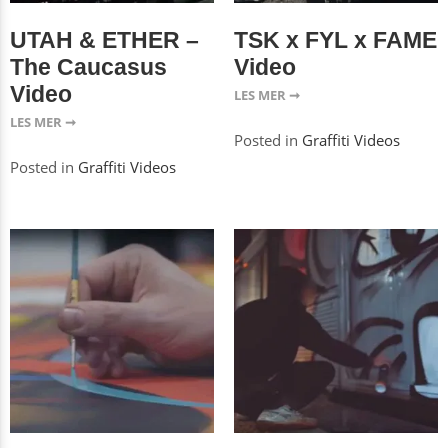
UTAH & ETHER –
TSK x FYL x FAME
The Caucasus
Video
Video
LES MER ➞
LES MER ➞
Posted in
Graffiti Videos
Posted in
Graffiti Videos