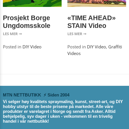
Prosjekt Borge
«TIME AHEAD»
Ungdomsskole
STAIN Video
LES MER ➞
LES MER ➞
Posted in
DIY Video
Posted in
DIY Video
,
Graffiti
Videos
MTN NETTBUTIKK ⚡ Siden 2004
Vi selger høy kvalitets spraymaling, kunst, street-art, og DIY
hobby utstyr til de beste prisene på markedet. Alle våre
produkter er varelagret i Norge og sendt fra Asker. Alltid
behjelpelig, syv dager i uken - velkommen til en trivelig
handel i vår nettbutikk!