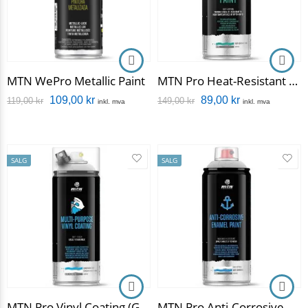
MTN WePro Metallic Paint
MTN Pro Heat-Resistant Paint
109,00
kr
89,00
kr
119,00
kr
149,00
kr
inkl. mva
inkl. mva
SALG
SALG
MTN Pro Vinyl Coating (Gummilakk)
MTN Pro Anti-Corrosive Paint