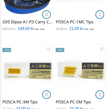
GVS Elipse A1-P3 Carry Case
POSCA PC-1MC Tips
149,00
kr
21,00
kr
249,00
kr
35,00
kr
inkl. mva
inkl. mva
-40%
-40%
POSCA PC-3M Tips
POSCA PC-5M Tips
24,00
kr
24,00
kr
40,00
kr
40,00
kr