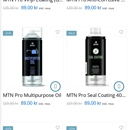
89,00
kr
89,00
kr
135,00
kr
139,00
kr
inkl. mva
inkl. mva
-25%
SALG
MTN Pro Multipurpose Oil
MTN Pro Seal Coating 400ml
89,00
kr
89,00
kr
119,00
kr
119,00
kr
inkl. mva
inkl. mva
-40%
-33%