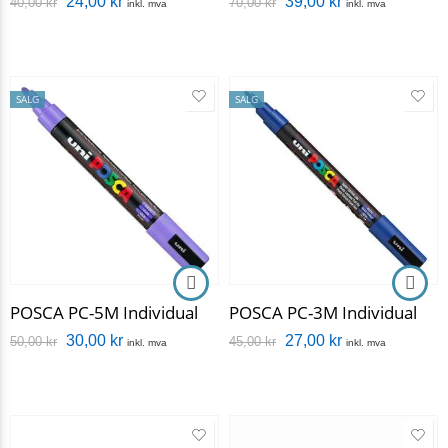
24,00
kr
39,00
kr
40,00
kr
70,00
kr
inkl. mva
inkl. mva
SALG
SALG
POSCA PC-5M Individual
POSCA PC-3M Individual
30,00
kr
27,00
kr
50,00
kr
45,00
kr
inkl. mva
inkl. mva