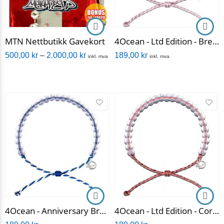
MTN Nettbutikk Gavekort
4Ocean - Ltd Edition - Breast Cancer Awareness Bracelet
500,00
kr
–
2.000,00
kr
189,00
kr
inkl. mva
inkl. mva
4Ocean - Anniversary Bracelet
4Ocean - Ltd Edition - Coral Reefs