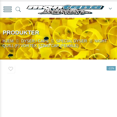
PRODUKTER
HJEM
DYSER / CAPS
SPECIAL DYSER
NIGHT
QUILL (F) VORTEX STING CAP (FEMALE)
-22%