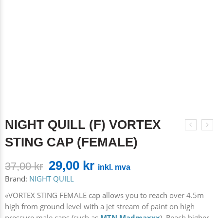
NIGHT QUILL (F) VORTEX
STING CAP (FEMALE)
29,00
kr
37,00
kr
inkl. mva
Brand:
NIGHT QUILL
«VORTEX STING FEMALE cap allows you to reach over 4.5m
high from ground level with a jet stream of paint on high
pressure male cans (such as
MTN Madmaxxx
). Reach higher