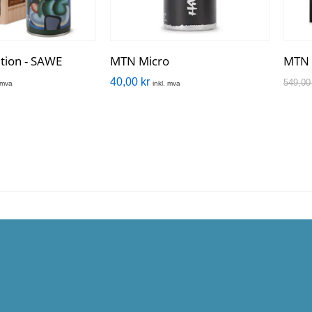
tion - SAWE
MTN Micro
MTN 
40,00
kr
549,0
. mva
inkl. mva