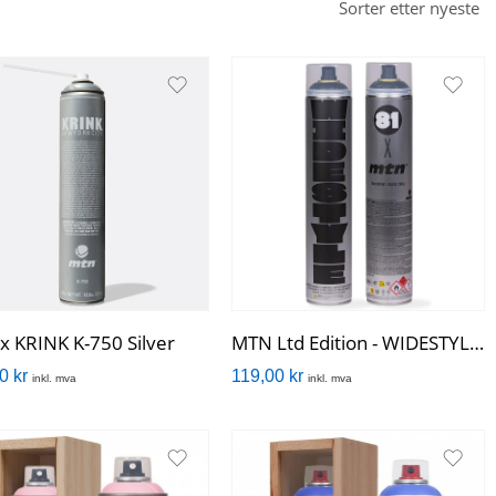
x KRINK K-750 Silver
MTN Ltd Edition - WIDESTYLE x 81 Black
00
kr
119,00
kr
inkl. mva
inkl. mva