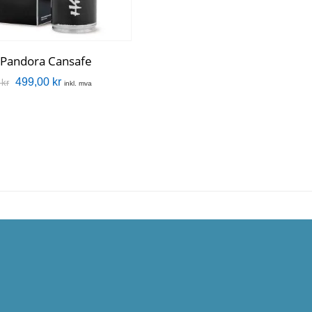
Pandora Cansafe
499,00
kr
0
kr
inkl. mva