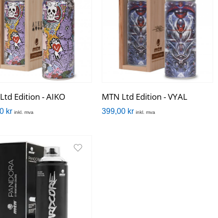
td Edition - AIKO
MTN Ltd Edition - VYAL
00
kr
399,00
kr
inkl. mva
inkl. mva