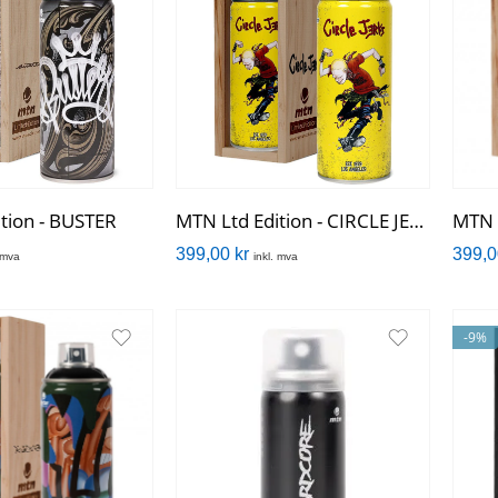
tion - BUSTER
MTN Ltd Edition - CIRCLE JERKS
MTN L
399,00
kr
399,
. mva
inkl. mva
-9%