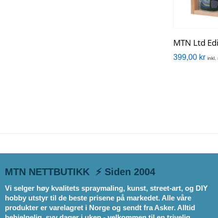
MTN Ltd Edi
399,00
kr
inkl
MTN NETTBUTIKK ⚡ Siden 2004
Vi selger høy kvalitets spraymaling, kunst, street-art, og DIY
hobby utstyr til de beste prisene på markedet. Alle våre
produkter er varelagret i Norge og sendt fra Asker. Alltid
behjelpelig, syv dager i uken - velkommen til en trivelig