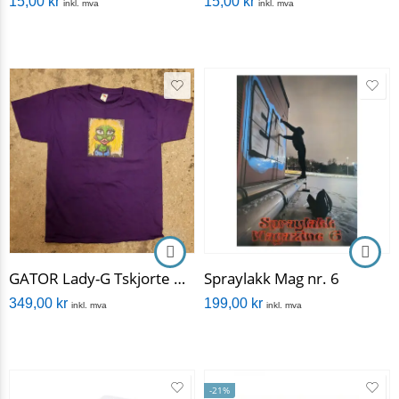
15,00
kr
15,00
kr
inkl. mva
inkl. mva
GATOR Lady-G Tskjorte M Pack
Spraylakk Mag nr. 6
349,00
kr
199,00
kr
inkl. mva
inkl. mva
-21%