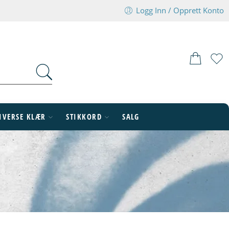
Logg Inn / Opprett Konto
IVERSE KLÆR
STIKKORD
SALG