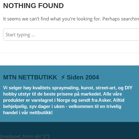
NOTHING FOUND
It seems we can’t find what you’re looking for. Perhaps searchin
MTN NETTBUTIKK ⚡ Siden 2004
Vi selger høy kvalitets spraymaling, kunst, street-art, og DIY
hobby utstyr til de beste prisene på markedet. Alle våre
produkter er varelagret i Norge og sendt fra Asker. Alltid
behjelpelig, syv dager i uken - velkommen til en trivelig
handel i vår nettbutikk!
[mailpoet_form id="2"]