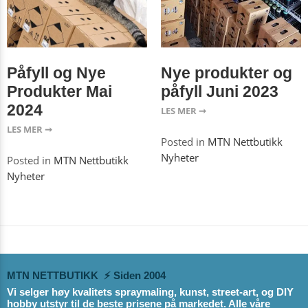
Påfyll og Nye
Nye produkter og
Produkter Mai
påfyll Juni 2023
2024
LES MER ➞
LES MER ➞
Posted in
MTN Nettbutikk
Nyheter
Posted in
MTN Nettbutikk
Nyheter
MTN NETTBUTIKK ⚡ Siden 2004
Vi selger høy kvalitets spraymaling, kunst, street-art, og DIY
hobby utstyr til de beste prisene på markedet. Alle våre