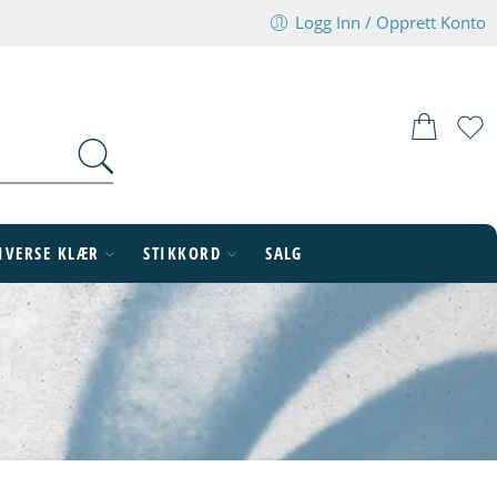
Logg Inn / Opprett Konto
IVERSE KLÆR
STIKKORD
SALG